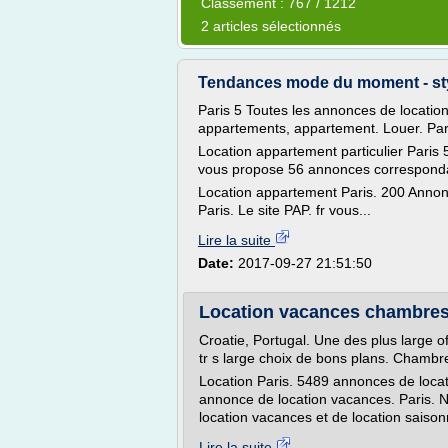
Classement : 767 / 1212
2 articles sélectionnés
Tendances mode du moment - styl
Paris 5 Toutes les annonces de location
appartements, appartement. Louer. Par
Location appartement particulier Paris 
vous propose 56 annonces corresponda
Location appartement Paris. 200 Annon
Paris. Le site PAP. fr vous...
Lire la suite
Date:
2017-09-27 21:51:50
Location vacances chambres
Croatie, Portugal. Une des plus large o
tr s large choix de bons plans. Chambr
Location Paris. 5489 annonces de locati
annonce de location vacances. Paris. 
location vacances et de location sai
Lire la suite