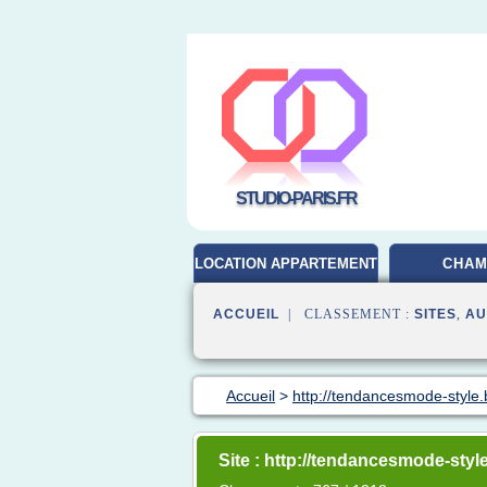
STUDIO-PARIS.FR
LOCATION APPARTEMENT
CHA
ACCUEIL
| CLASSEMENT :
SITES
,
AU
Accueil
>
http://tendancesmode-style
Site : http://tendancesmode-sty