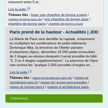
mesurent entre 5 et...
Lire la suite
Thèmes liés :
louer une chambre de bonne a paris
/
/
prix chambre de bonne paris
/
chambre de bonne paris 16e
chambre de bonne paris
/
chambre de bonne a louer
Paris prend de la hauteur - Actualités | JDD
La Mairie de Paris veut densifier la capitale, notamment
en multipliant les surélévations de petits bâtiments.
Dominique Alba, la directrice de l'Atelier parisien
d'urbanisme (Apur), dénombre 10.000 petits immeubles
de 2 étages au-dessus desquels il serait possible de bâtir
"2, 3 ou 4 étages supplémentaires". La patronne de l'Apur
vise surtout les "quelque 2.000 parcelles d'angles en...
Lire la suite
Thèmes liés :
/
maison de
maison de l'architecture paris 10e
/
/
l'architecture paris 10
maison de l europe paris exposition
/
maison d architecture paris
maison de l'europe paris 4
2 Ressources