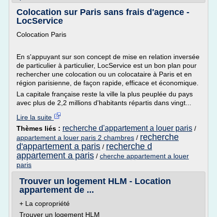
Colocation sur Paris sans frais d'agence -
LocService
Colocation Paris
En s'appuyant sur son concept de mise en relation inversée
de particulier à particulier, LocService est un bon plan pour
rechercher une colocation ou un colocataire à Paris et en
région parisienne, de façon rapide, efficace et économique.
La capitale française reste la ville la plus peuplée du pays
avec plus de 2,2 millions d'habitants répartis dans vingt...
Lire la suite
recherche d'appartement a louer paris
Thèmes liés :
/
recherche
appartement a louer paris 2 chambres
/
d'appartement a paris
recherche d
/
appartement a paris
/
cherche appartement a louer
paris
Trouver un logement HLM - Location
appartement de ...
+ La copropriété
Trouver un logement HLM