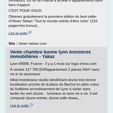
formation). En un an Pascal a acheté 6 appartements sans
faire d'apport.
C'EST POUR VOUS!
Obtenez gratuitement la première édition du best seller
d'Olivier Seban "Tout le monde mérite d'être riche" (234
pages+les bonus)...
Lire la suite
Site :
olivier-seban.com
Vente chambre bonne lyon Annonces
immobilières - Yakaz
Lyon 69008, France - il y a 1 mois sur logic-immo.com
À vendre 117 700 EURappartement 2 pièces 34m² sans
vis à vis ascenseur
Idéal investisseur studio bénéficiant dzune très bonne
localisation proche de la place du Bachut en plein coeur
du huitième arrondissement de Lyon à visiter sans
tarder.Au sein dzune ...lumineux et sans vis à vis. Il est
composé dzune entrée, dzune salle dzeau,...
Lire la suite