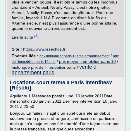
plus le vent en poupe. Il est loin le temps où les Inconnus
chantaient « Auteuil, Neuilly,Passy, c'est notre ghetto,
Auteuil, Neuilly, Passy, c'est pas du gâteau ». Pour une
famille, investir à N.A.P. comme on disait à la fin du
XXème siècle, n'est plus l'assurance d'une bonne affaire,
quand le neuvième arrondissement est...
Lire la suite
Site :
https://www.lesechos.fr
Thèmes liés :
/
prix immobilier paris 16eme arrondissement
prix
/
prix moyen immobilier paris 10
/
de l'immobilier paris 16eme
vente d
historique prix de l'immobilier paris
/
appartement paris
Locations court terme a Paris interdites?
[Résolu]
Aquilante 1 Messages postés lundi 10 janvier 2011Date
d'inscription 10 janvier 2011 Dernière intervention 10 janv.
2011 à 23:50
Bonjour. En faites il s'agit d'un sujet qui a été au début
soulevé par la presse étrangère, américaine en particulier,
mais qui n'a toujours pas été abordé d'une façon claire par
la presse française, sauf quelques exceptions.