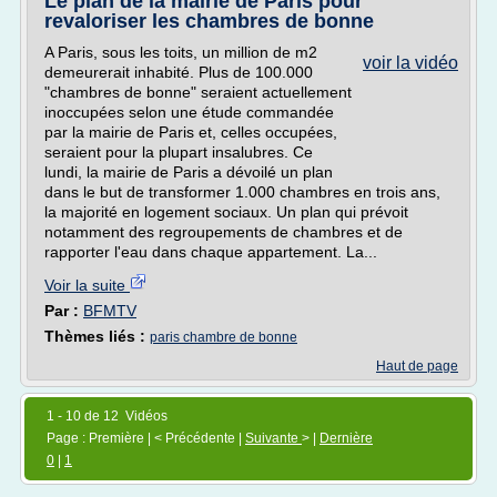
Le plan de la mairie de Paris pour
revaloriser les chambres de bonne
A Paris, sous les toits, un million de m2
voir la vidéo
demeurerait inhabité. Plus de 100.000
"chambres de bonne" seraient actuellement
inoccupées selon une étude commandée
par la mairie de Paris et, celles occupées,
seraient pour la plupart insalubres. Ce
lundi, la mairie de Paris a dévoilé un plan
dans le but de transformer 1.000 chambres en trois ans,
la majorité en logement sociaux. Un plan qui prévoit
notamment des regroupements de chambres et de
rapporter l'eau dans chaque appartement. La...
Voir la suite
Par :
BFMTV
Thèmes liés :
paris chambre de bonne
Haut de page
1 - 10 de 12 Vidéos
Page : Première | < Précédente |
Suivante
> |
Dernière
0
|
1