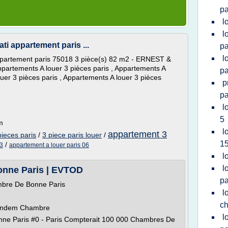
pa
l
l
ti appartement paris ...
pa
l
ppartement paris 75018 3 pièce(s) 82 m2 - ERNEST &
tements A louer 3 pièces paris , Appartements A
pa
ouer 3 pièces paris , Appartements A louer 3 pièces
p
pa
l
5
m
l
appartement 3
ieces paris
/
3 piece paris louer
/
1
/
13
appartement a louer paris 06
l
l
onne Paris | EVTOD
pa
bre De Bonne Paris
l
c
endem Chambre
l
ne Paris #0 - Paris Compterait 100 000 Chambres De