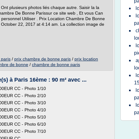
pa
nt plusieurs photos liés chaque autre. Saisir la la
l
Chambre De Bonne Parissur ce site web , Et vous Can
l
 personnel Utiliser . Prix Location Chambre De Bonne
pa
 October 22, 2017 at 4:14 am. La collection image de
c
lo
l
pi
 paris
/
prix chambre de bonne paris
/
prix location
a
ambre de bonne
/
chambre de bonne paris
lo
l
s) à Paris 16ème : 90 m² avec ...
1
500EUR CC - Photo 1/10
l
500EUR CC - Photo 2/10
pa
500EUR CC - Photo 3/10
l
500EUR CC - Photo 4/10
pa
500EUR CC - Photo 5/10
500EUR CC - Photo 6/10
500EUR CC - Photo 7/10
500EUR CC...