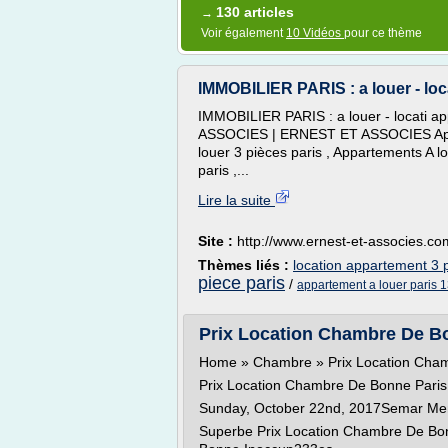
130 articles
→
Voir également
10 Vidéos
pour ce thème
IMMOBILIER PARIS : a louer - loca
IMMOBILIER PARIS : a louer - locati a
ASSOCIES | ERNEST ET ASSOCIES Appar
louer 3 pièces paris , Appartements A l
paris ,...
Lire la suite
Site :
http://www.ernest-et-associes.co
Thèmes liés :
location appartement 3 p
piece paris
/
appartement a louer paris 
Prix Location Chambre De B
Home » Chambre » Prix Location Cham
Prix Location Chambre De Bonne Paris
Sunday, October 22nd, 2017Semar M
Superbe Prix Location Chambre De Bon