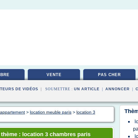
MBRE
VENTE
PAS CHER
TEURS DE VIDÉOS
| SOUMETTRE :
UN ARTICLE
|
ANNONCER
|
Thèm
n appartement
>
location meuble paris
>
location 3
l
pa
e thème : location 3 chambres paris
l