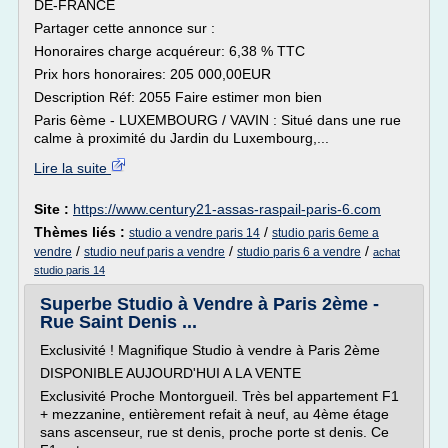
DE-FRANCE
Partager cette annonce sur :
Honoraires charge acquéreur: 6,38 % TTC
Prix hors honoraires: 205 000,00EUR
Description Réf: 2055 Faire estimer mon bien
Paris 6ème - LUXEMBOURG / VAVIN : Situé dans une rue
calme à proximité du Jardin du Luxembourg,...
Lire la suite
Site :
https://www.century21-assas-raspail-paris-6.com
Thèmes liés :
/
studio a vendre paris 14
studio paris 6eme a
/
/
/
vendre
studio neuf paris a vendre
studio paris 6 a vendre
achat
studio paris 14
Superbe Studio à Vendre à Paris 2ème -
Rue Saint Denis ...
Exclusivité ! Magnifique Studio à vendre à Paris 2ème
DISPONIBLE AUJOURD'HUI A LA VENTE
Exclusivité Proche Montorgueil. Très bel appartement F1
+ mezzanine, entièrement refait à neuf, au 4ème étage
sans ascenseur, rue st denis, proche porte st denis. Ce