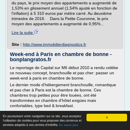
du pays, le prix moyen des appartements a augmenté de
1,53% en glissement annuel (1,54% ajusté en fonction de
l'inflation) à 5 310 euros par mètre carré. Au deuxième
trimestre de 2016. Dans la Petite Couronne, le prix
moyen des appartements a augmenté de 0,95%...
Lire la suite
Site :
http://www.immobilierdiagnostics.fr
Week-end à Paris en chambre de bonne -
bonplangratos.fr
Le reportage de Capital sur M6 début 2010 a rendu celèbe
ce nouveau concept, branchouille et pas cher: passer un
week-end à paris en chambre de bonne.
Le dernier mode d'hébergement branchouille, romantique
et pas cher à Paris est la chambre de bonne. Ces
chambres trop petites pour être louées, ont été
transformées en chambre d'hôtel exigües mais
confortables, type bed & breakfast.
Ce...
En poursuivant votre navigation sur ce site, vous acceptez
X
l'utilisation de cookies pour vous proposer des contenus et
Lire la suite
services adaptés à vos centres d'intérêts.
En savoir plus