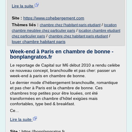
Lire la suite
Site :
https://www.cohebergement.com
Thèmes liés :
/
chambre chez l'habitant paris etudiant
location
/
chambre meublee chez particulier paris
location chambre etudiant
/
/
chez particulier paris
chambre chez habitant paris etudiant
louer chambre habitant paris
Week-end à Paris en chambre de bonne -
bonplangratos.fr
Le reportage de Capital sur M6 début 2010 a rendu celèbe
ce nouveau concept, branchouille et pas cher: passer un
week-end à paris en chambre de bonne.
Le dernier mode d'hébergement branchouille, romantique
et pas cher à Paris est la chambre de bonne. Ces
chambres trop petites pour être louées, ont été
transformées en chambre d'hôtel exigües mais
confortables, type bed & breakfast.
Ce...
Lire la suite
Site :
https://bonplangratos.fr