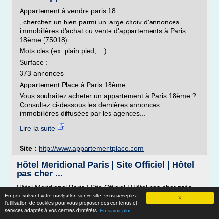
Appartement à vendre paris 18
, cherchez un bien parmi un large choix d'annonces
immobilières d'achat ou vente d'appartements à Paris
18ème (75018)
Mots clés (ex: plain pied, ...) :
Surface :
373 annonces
Appartement Place à Paris 18ème
Vous souhaitez acheter un appartement à Paris 18ème ?
Consultez ci-dessous les dernières annonces
immobilières diffusées par les agences...
Lire la suite
Site :
http://www.appartementplace.com
Hôtel Meridional Paris | Site Officiel | Hôtel
pas cher ...
Hôtel Meridional Paris | Site Officiel | Hôtel pas cher prés
En poursuivant votre navigation sur ce site, vous acceptez
des Champs Elysées | Hotel Batignolles Paris 17
X
l'utilisation de cookies pour vous proposer des contenus et
OFFRE SPECIALE HIVER 2017/2018
services adaptés à vos centres d'intérêts.
En savoir plus
Bénéficiez de 20% de réduction pour toute réservation de 3